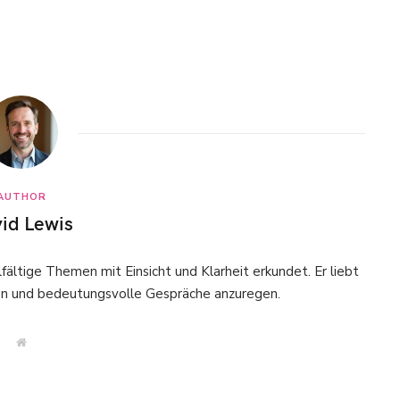
AUTHOR
id Lewis
elfältige Themen mit Einsicht und Klarheit erkundet. Er liebt
eren und bedeutungsvolle Gespräche anzuregen.
W
e
b
s
i
t