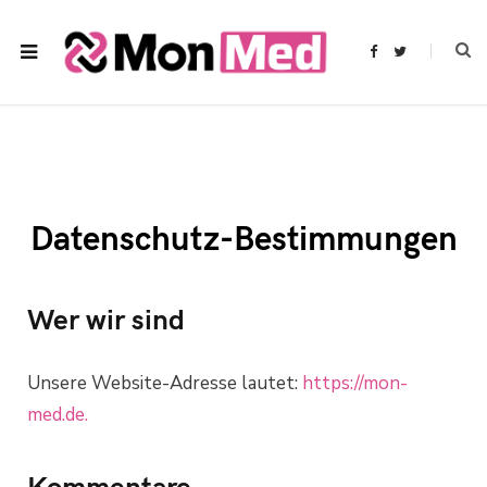
F
T
a
w
c
i
e
t
b
t
o
e
o
r
k
Datenschutz-Bestimmungen
Wer wir sind
Unsere Website-Adresse lautet:
https://mon-
med.de.
Kommentare