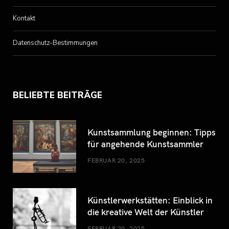
o
r
P
r
e
Kontakt
k
l
a
s
Datenschutz-Bestimmungen
u
m
t
s
BELIEBTE BEITRÄGE
Kunstsammlung beginnen: Tipps
für angehende Kunstsammler
FEBRUAR 20, 2025
Künstlerwerkstätten: Einblick in
die kreative Welt der Künstler
FEBRUAR 20, 2025