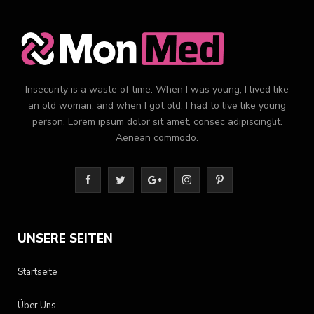
Insecurity is a waste of time. When I was young, I lived like
an old woman, and when I got old, I had to live like young
person. Lorem ipsum dolor sit amet, consec adipiscinglit.
Aenean commodo.
F
T
G
I
P
a
w
o
n
i
c
i
o
s
n
UNSERE SEITEN
e
t
g
t
t
Startseite
b
t
l
a
e
Über Uns
o
e
e
g
r