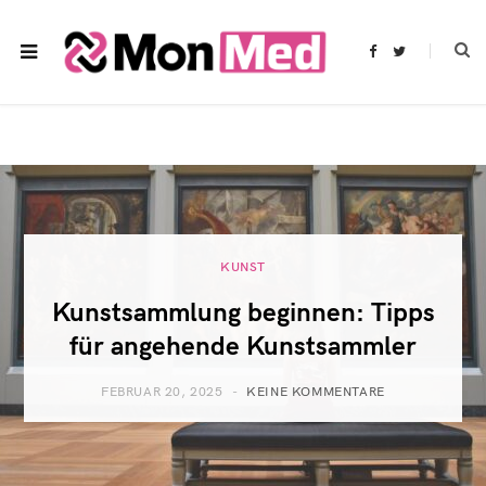
F
T
a
w
c
i
e
t
b
t
o
e
o
r
k
KUNST
Kunstsammlung beginnen: Tipps
für angehende Kunstsammler
FEBRUAR 20, 2025
KEINE KOMMENTARE